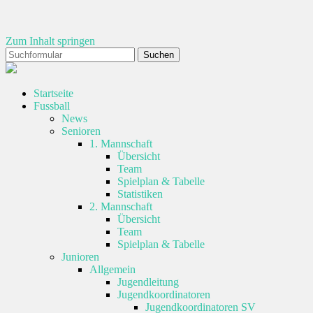
Zum Inhalt springen
Suchen
nach:
SV
Eintracht
Windhagen
Startseite
1921
Fussball
e.V.
News
Senioren
1. Mannschaft
Übersicht
Team
Spielplan & Tabelle
Statistiken
2. Mannschaft
Übersicht
Team
Spielplan & Tabelle
Junioren
Allgemein
Jugendleitung
Jugendkoordinatoren
Jugendkoordinatoren SV