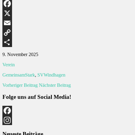
WhatsApp
Facebook
X
Email
Copy
Link
Teilen
9. November 2025
Verein
GemeinsamStark
,
SVWindhagen
Vorheriger Beitrag
Nächster Beitrag
Folge uns auf Social Media!
Facebook
Instagram
Neueste Beiträge