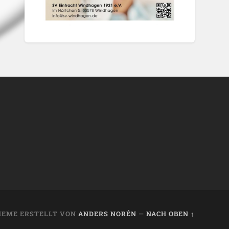
HEME ERSTELLT VON
ANDERS NORÉN
—
NACH OBEN ↑