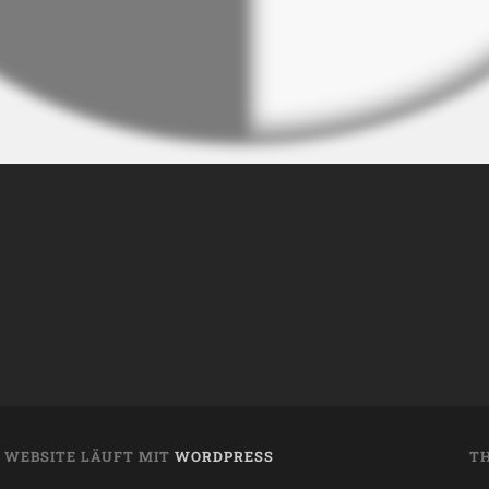
E WEBSITE LÄUFT MIT
WORDPRESS
T