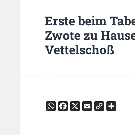
Erste beim Tab
Zwote zu Haus
Vettelschoß
WhatsApp
Facebook
X
Email
Copy
Teil
Link