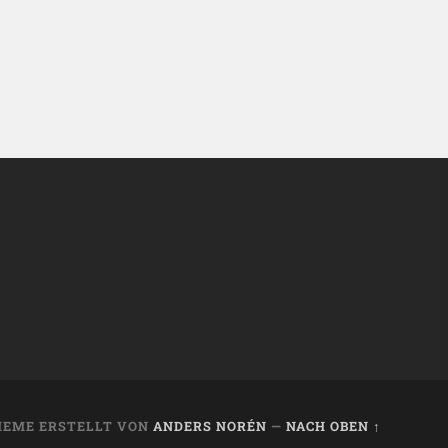
HEME ERSTELLT VON
ANDERS NORÉN
—
NACH OBEN ↑