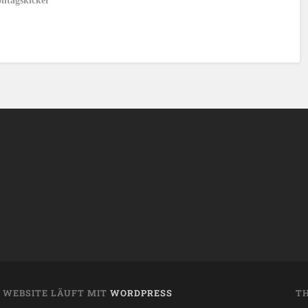
ntagskicker
E WEBSITE LÄUFT MIT
WORDPRESS
T