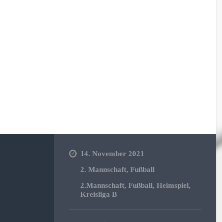
en
14. November 2021
2. Mannschaft
,
Fußball
2.Mannschaft
,
Fußball
,
Heimspiel
,
Kreisliga B