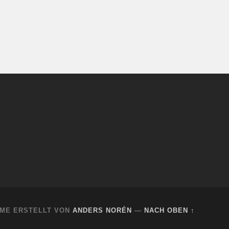
ME ERSTELLT VON
ANDERS NORÉN
—
NACH OBEN ↑