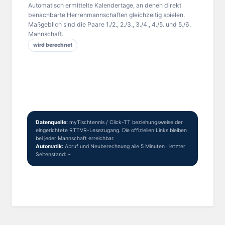
Automatisch ermittelte Kalendertage, an denen direkt
benachbarte Herrenmannschaften gleichzeitig spielen.
Maßgeblich sind die Paare 1./2., 2./3., 3./4., 4./5. und 5./6.
Mannschaft.
wird berechnet
Datenquelle:
myTischtennis / Click-TT beziehungsweise der
eingerichtete RTTVR-Lesezugang. Die offiziellen Links bleiben
bei jeder Mannschaft erreichbar.
Automatik:
Abruf und Neuberechnung alle 5 Minuten · letzter
Seitenstand:
–