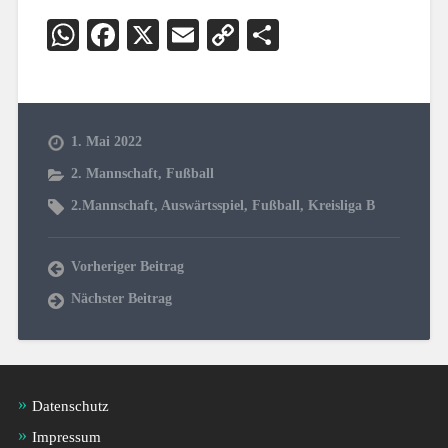
WhatsApp
Facebook
X
Email
Copy
Teilen
Link
1. Mai 2022
2. Mannschaft
,
Fußball
2.Mannschaft
,
Auswärtsspiel
,
Fußball
,
Kreisliga B
Vorheriger Beitrag
Nächster Beitrag
Datenschutz
Impressum