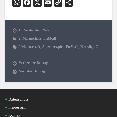
WhatsApp
Facebook
X
Email
Copy
Teilen
Link
11. September 2022
2. Mannschaft
,
Fußball
2.Mannschaft
,
Auswärtsspiel
,
Fußball
,
Kreisliga C
Vorheriger Beitrag
Nächster Beitrag
Datenschutz
Impressum
Kontakt