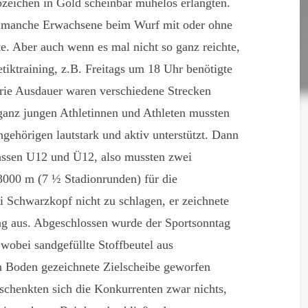
bzeichen in Gold scheinbar mühelos erlangten.
n manche Erwachsene beim Wurf mit oder ohne
e. Aber auch wenn es mal nicht so ganz reichte,
etiktraining, z.B. Freitags um 18 Uhr benötigte
orie Ausdauer waren verschiedene Strecken
 ganz jungen Athletinnen und Athleten mussten
gehörigen lautstark und aktiv unterstützt. Dann
lassen U12 und Ü12, also mussten zwei
3000 m (7 ½ Stadionrunden) für die
i Schwarzkopf nicht zu schlagen, er zeichnete
ng aus. Abgeschlossen wurde der Sportsonntag
obei sandgefüllte Stoffbeutel aus
n Boden gezeichnete Zielscheibe geworfen
chenkten sich die Konkurrenten zwar nichts,