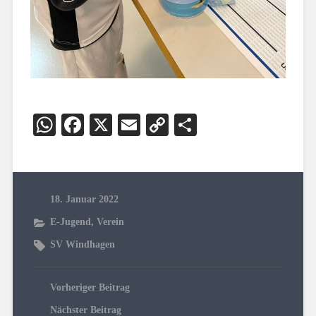
WhatsApp
Facebook
X
Email
Copy
Teilen
Link
18. Januar 2022
E-Jugend
,
Verein
SV Windhagen
Vorheriger Beitrag
Nächster Beitrag