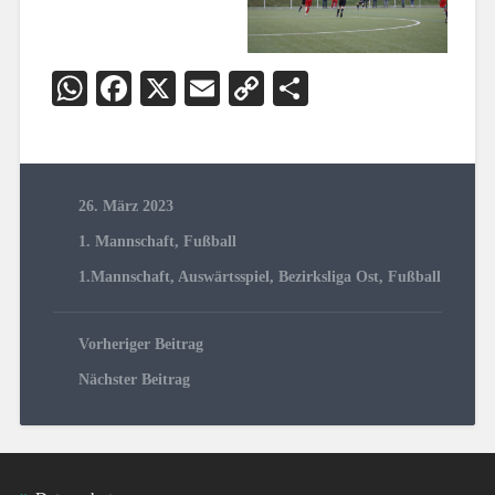
WhatsApp
Facebook
X
Email
Copy
Teilen
Link
26. März 2023
1. Mannschaft
,
Fußball
1.Mannschaft
,
Auswärtsspiel
,
Bezirksliga Ost
,
Fußball
Vorheriger Beitrag
Nächster Beitrag