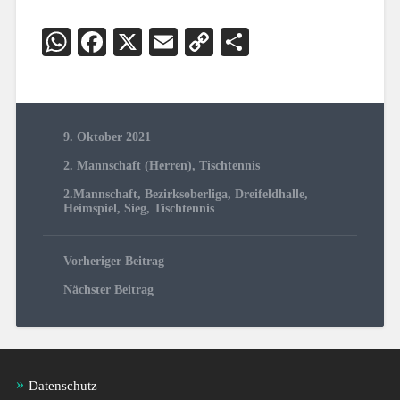
WhatsApp
Facebook
X
Email
Copy
Teilen
Link
9. Oktober 2021
2. Mannschaft (Herren)
,
Tischtennis
2.Mannschaft
,
Bezirksoberliga
,
Dreifeldhalle
,
Heimspiel
,
Sieg
,
Tischtennis
Vorheriger Beitrag
Nächster Beitrag
Datenschutz