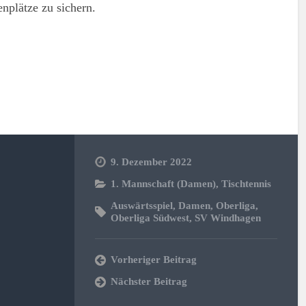
enplätze zu sichern.
en
9. Dezember 2022
1. Mannschaft (Damen)
,
Tischtennis
Auswärtsspiel
,
Damen
,
Oberliga
,
Oberliga Südwest
,
SV Windhagen
Vorheriger Beitrag
Nächster Beitrag