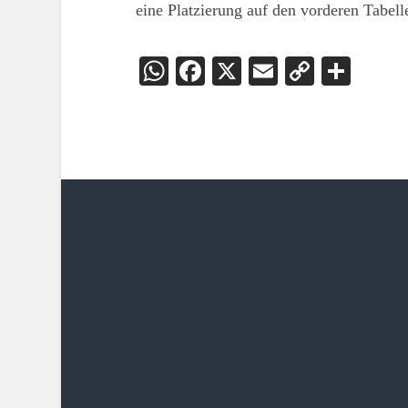
eine Platzierung auf den vorderen Tabell
WhatsApp
Facebook
X
Email
Copy
Teil
Link