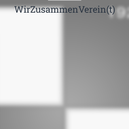
WirZusammenVerein(t)