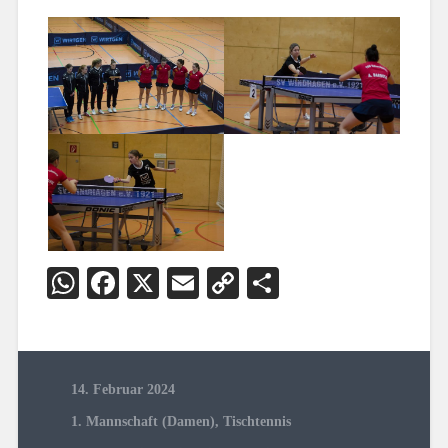
WhatsApp
Facebook
X
Email
Copy
Teilen
Link
14. Februar 2024
1. Mannschaft (Damen)
,
Tischtennis