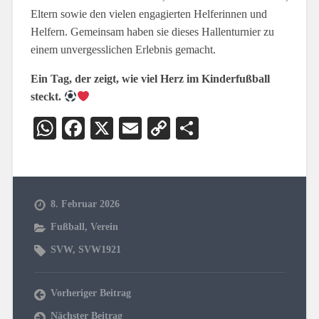
Eltern sowie den vielen engagierten Helferinnen und
Helfern. Gemeinsam haben sie dieses Hallenturnier zu
einem unvergesslichen Erlebnis gemacht.
Ein Tag, der zeigt, wie viel Herz im Kinderfußball
steckt.
WhatsApp
Facebook
X
Email
Copy
Teilen
Link
8. Februar 2026
Fußball
,
Verein
SVW
,
SVW1921
Vorheriger Beitrag
Nächster Beitrag