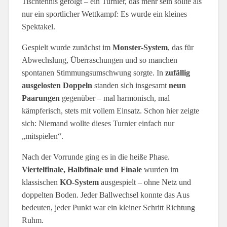
Tischtennis gefolgt – ein Turnier, das mehr sein sollte als
nur ein sportlicher Wettkampf: Es wurde ein kleines
Spektakel.
Gespielt wurde zunächst im
Monster-System
, das für
Abwechslung, Überraschungen und so manchen
spontanen Stimmungsumschwung sorgte. In
zufällig
ausgelosten Doppeln
standen sich insgesamt
neun
Paarungen
gegenüber – mal harmonisch, mal
kämpferisch, stets mit vollem Einsatz. Schon hier zeigte
sich: Niemand wollte dieses Turnier einfach nur
„mitspielen“.
Nach der Vorrunde ging es in die heiße Phase.
Viertelfinale, Halbfinale und Finale
wurden im
klassischen
KO-System
ausgespielt – ohne Netz und
doppelten Boden. Jeder Ballwechsel konnte das Aus
bedeuten, jeder Punkt war ein kleiner Schritt Richtung
Ruhm.