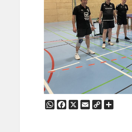
WhatsApp
Facebook
X
Email
Copy
Teil
Link