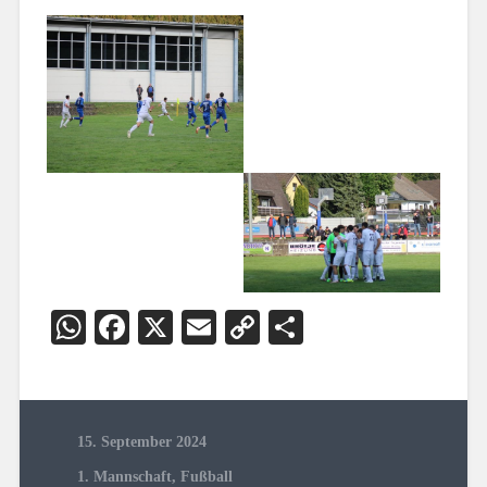
WhatsApp
Facebook
X
Email
Copy
Teilen
Link
15. September 2024
1. Mannschaft
,
Fußball