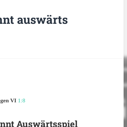
nnt auswärts
agen VI
1:8
nnt Auswärtsspiel