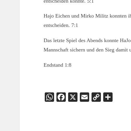
entscheiden konnte. 5:1
Hajo Eichen und Mirko Militz konnten ihr
entscheiden. 7:1
Das letzte Spiel des Abends konnte HaJo
Mannschaft sichern und den Sieg damit 
Endstand 1:8
WhatsApp
Facebook
X
Email
Copy
Teil
Link