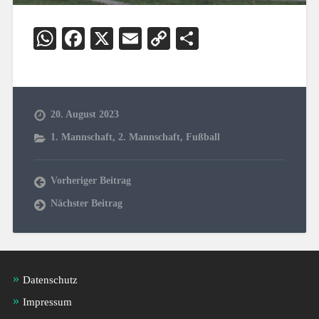
WhatsApp
Facebook
X
Email
Copy
Teilen
Link
20. August 2023
1. Mannschaft
,
2. Mannschaft
,
Fußball
Vorheriger Beitrag
Nächster Beitrag
Datenschutz
Impressum