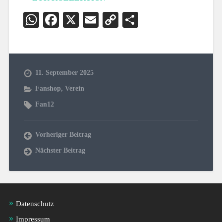
WhatsApp
Facebook
X
Email
Copy
Teilen
Link
11. September 2025
Fanshop
,
Verein
Fan12
Vorheriger Beitrag
Nächster Beitrag
Datenschutz
Impressum