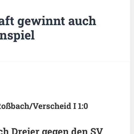
aft gewinnt auch
onspiel
oßbach/Verscheid I 1:0
h Dreier gegen den SV