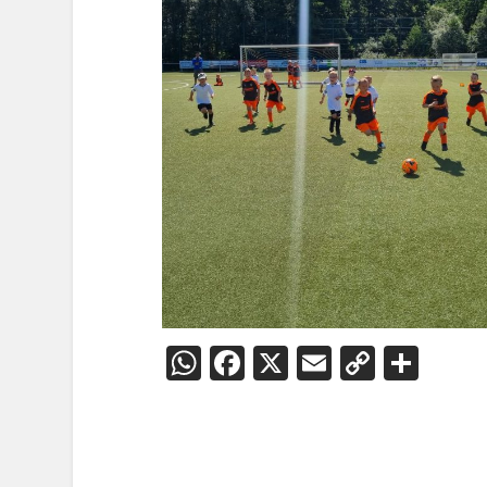
WhatsApp
Facebook
X
Email
Copy
Teil
Link