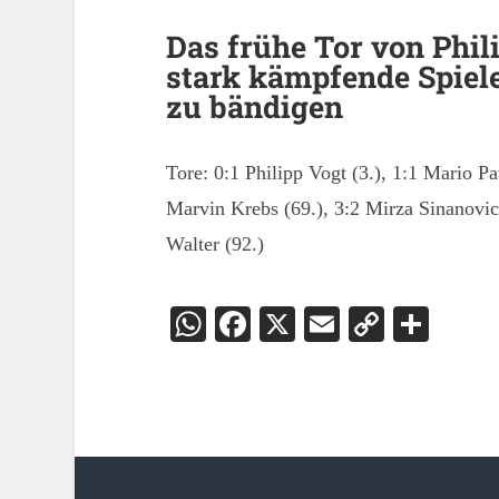
Das frühe Tor von Phil
stark kämpfende Spiele
zu bändigen
Tore: 0:1 Philipp Vogt (3.), 1:1 Mario Pa
Marvin Krebs (69.), 3:2 Mirza Sinanovic
Walter (92.)
WhatsApp
Facebook
X
Email
Copy
Teil
Link