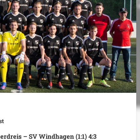
st
rdreis – SV Windhagen (1:1) 4:3