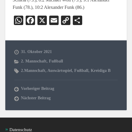
Funk (78.), 10:2 Alexander Funk (86.)
WhatsApp
Facebook
X
Email
Copy
Teilen
Link
31. Oktober 2021
2. Mannschaft
,
Fußball
2.Mannschaft
,
Auswärtsspiel
,
Fußball
,
Kreisliga B
Vorheriger Beitrag
Nächster Beitrag
Datenschutz