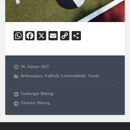
WhatsApp
Facebook
X
Email
Copy
Teilen
Link
30. Januar 2023
Breitensport
,
Fußball
,
Leichtathletik
,
Verein
Vorheriger Beitrag
Nächster Beitrag