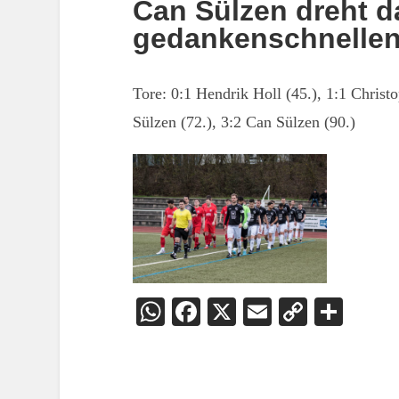
Can Sülzen dreht da
gedankenschnellen
Tore: 0:1 Hendrik Holl (45.), 1:1 Christ
Sülzen (72.), 3:2 Can Sülzen (90.)
WhatsApp
Facebook
X
Email
Copy
Teil
Link